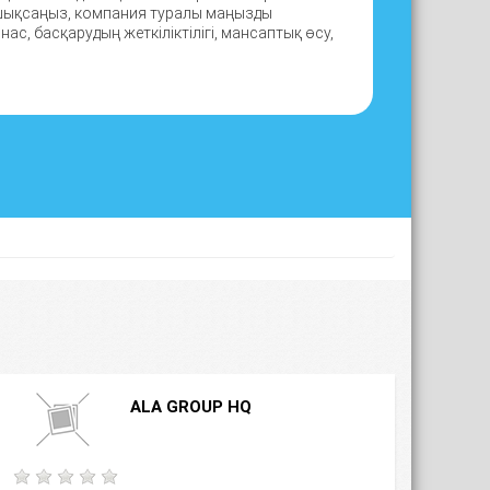
 шықсаңыз, компания туралы маңызды
ас, басқарудың жеткіліктілігі, мансаптық өсу,
ALA GROUP HQ