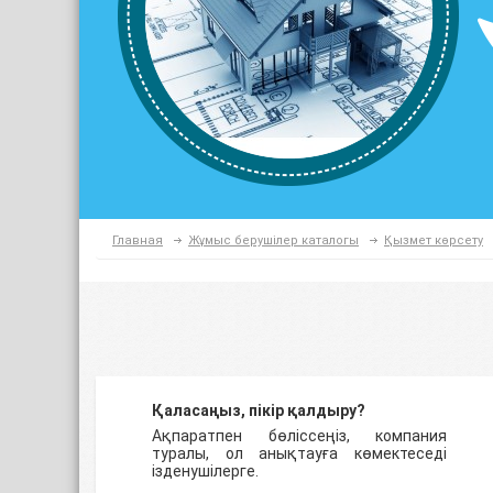
Главная
Жұмыс берушілер каталогы
Қызмет көрсету
Қаласаңыз, пікір қалдыру?
Ақпаратпен бөліссеңіз, компания
туралы, ол анықтауға көмектеседі
ізденушілерге.