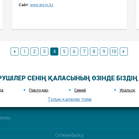
Сайт:
www.alg-in.kz
1
2
3
4
5
6
7
8
9
10
УШІЛЕР СЕНІҢ ҚАЛАСЫНЫҢ ӨЗІНДЕ БІЗДІҢ
да
Павлодар
Семей
Уральск
Толық қалалар тізімі
телях.
Сілтеме бөлісу: