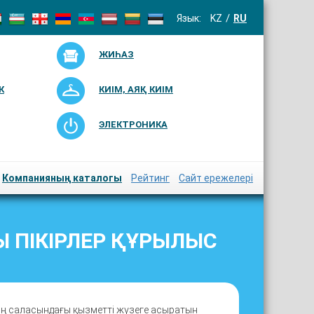
Язык:
KZ
RU
ЖИҺАЗ
К
КИІМ, АЯҚ КИІМ
ЭЛЕКТРОНИКА
Компанияның каталогы
Рейтинг
Сайт ережелері
 ПІКІРЛЕР ҚҰРЫЛЫС
дің саласындағы қызметті жүзеге асыратын