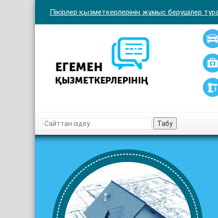
Пікірлер қызметкерлерінің жұмыс берушілер тура
Табу