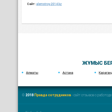
Сайт:
alemstroy-2014.kz
ЖҰМЫС БЕР
Алматы
Астана
Караган
©
2018
Правда сотрудников
- сайт отзывов о работода