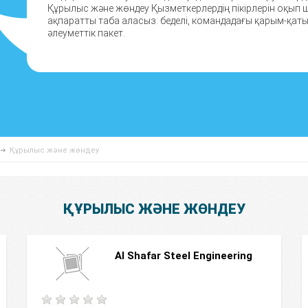
Құрылыс және жөндеу Қызметкерлердің пікірлерін оқып
ақпаратты таба аласыз: беделі, командадағы қарым-қатын
әлеуметтік пакет.
Құрылыс және жөндеу
ҚҰРЫЛЫС ЖӘНЕ ЖӨНДЕУ
Al Shafar Steel Engineering