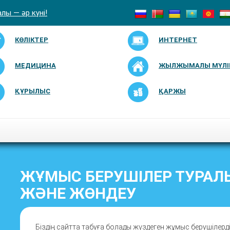
лы — әр күні!
КӨЛІКТЕР
ИНТЕРНЕТ
МЕДИЦИНА
ЖЫЛЖЫМАЛЫ МҮЛІ
ҚҰРЫЛЫС
ҚАРЖЫ
ЖҰМЫС БЕРУШІЛЕР ТУРАЛЫ
ЖӘНЕ ЖӨНДЕУ
Біздің сайтта табуға болады жүздеген жұмыс берушілер