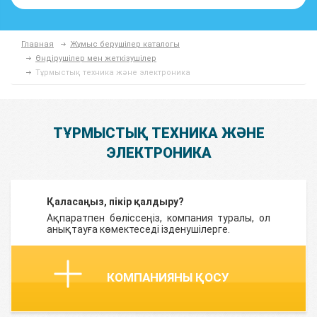
Главная
Жұмыс берушілер каталогы
Өндірушілер мен жеткізушілер
Тұрмыстық техника және электроника
ТҰРМЫСТЫҚ ТЕХНИКА ЖӘНЕ
ЭЛЕКТРОНИКА
Қаласаңыз, пікір қалдыру?
Ақпаратпен бөліссеңіз, компания туралы, ол
анықтауға көмектеседі ізденушілерге.
КОМПАНИЯНЫ ҚОСУ