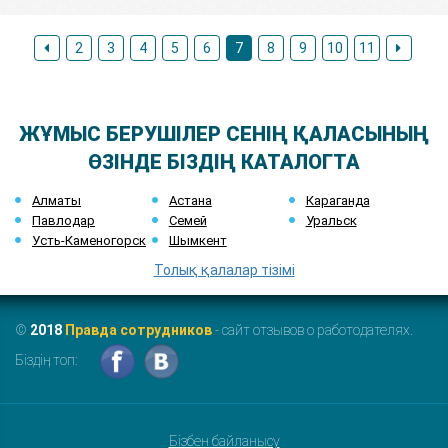
2
3
4
5
6
7
8
9
10
11
ЖҰМЫС БЕРУШІЛЕР СЕНІҢ ҚАЛАСЫНЫҢ
ӨЗІНДЕ БІЗДІҢ КАТАЛОГТА
Алматы
Астана
Караганда
Павлодар
Семей
Уральск
Усть-Каменогорск
Шымкент
Толық қалалар тізімі
©
2018
Правда сотрудников
- сайт отзывов о работодателях.
Біздің топ:
Бізбен байланысу