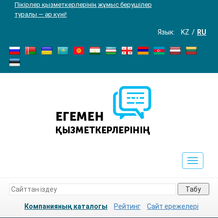
Пікірлер қызметкерлерінің жұмыс берушілер
туралы — әр күні!
Язык:
KZ
RU
Toggle
navigat
Табу
Компанияның каталогы
Рейтинг
Сайт ережелері