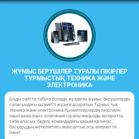
ЖҰМЫС БЕРУШІЛЕР ТУРАЛЫ ПІКІРЛЕР
ТҰРМЫСТЫҚ ТЕХНИКА ЖӘНЕ
ЭЛЕКТРОНИКА
Біздің сайтта табуға болады жүздеген жұмыс берушілердің
саласындағы қызметті жүзеге асыратын Тұрмыстық
техника және электроника Қызметкерлердің пікірлерін
оқып шықсаңыз, компания туралы маңызды ақпаратты
таба аласыз: беделі, командадағы қарым-қатынас,
басқарудың жеткіліктілігі, мансаптық өсу, әлеуметтік
пакет.