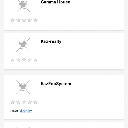
Gamma House
Kaz-realty
KazEcoSystem
Сайт:
d-sip.kz