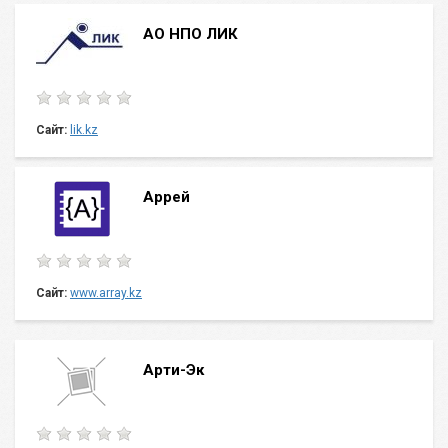
АО НПО ЛИК
Сайт:
lik.kz
Аррей
Сайт:
www.array.kz
Арти-Эк