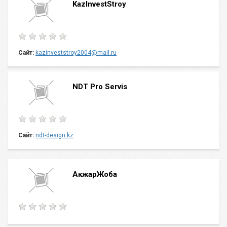
KazInvestStroy
Сайт:
kazinveststroy2004@mail.ru
NDT Pro Servis
Сайт:
ndt-design.kz
АкжарЖоба