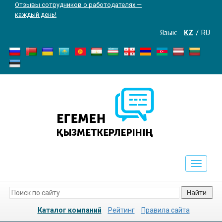
Отзывы сотрудников о работодателях —
каждый день!
Язык:
KZ
RU
Toggle
navigati
Найти
Каталог компаний
Рейтинг
Правила сайта