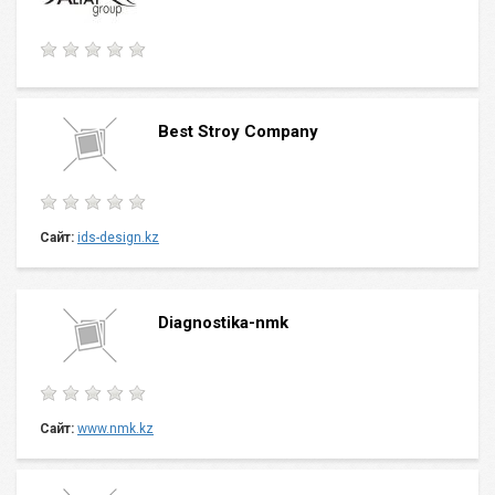
Best Stroy Cоmpany
Сайт:
ids-design.kz
Diagnostika-nmk
Сайт:
www.nmk.kz