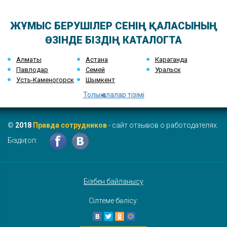
ЖҰМЫС БЕРУШІЛЕР СЕНІҢ ҚАЛАСЫНЫҢ
ӨЗІНДЕ БІЗДІҢ КАТАЛОГТА
Алматы
Астана
Караганда
Павлодар
Семей
Уральск
Усть-Каменогорск
Шымкент
Толық қалалар тізімі
©
2018
Правда сотрудников
- сайт отзывов о работодателях.
Біздің топ:
Бізбен байланысу
Сілтеме бөлісу: