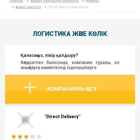
Главная
Жұмыс берушілер каталогы
Алматы
Қызмет көрсету
Логистика и транспорт
ЛОГИСТИКА ЖӘНЕ КӨЛІК
Қаласаңыз, пікір қалдыру?
Ақпаратпен бөліссеңіз, компания туралы, ол
анықтауға көмектеседі ізденушілерге.
КОМПАНИЯНЫ ҚОСУ
"Direct Delivery"