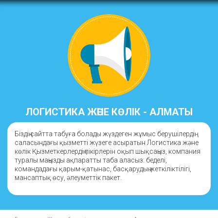
ЛОГИСТИКА ЖӘНЕ КӨЛІК - АЛМАТЫ
Біздің сайтта табуға болады жүздеген жұмыс берушілердің
саласындағы қызметті жүзеге асыратын Логистика және
көлік Қызметкерлердің пікірлерін оқып шықсаңыз, компания
туралы маңызды ақпаратты таба аласыз: беделі,
командадағы қарым-қатынас, басқарудың жеткіліктілігі,
мансаптық өсу, әлеуметтік пакет.