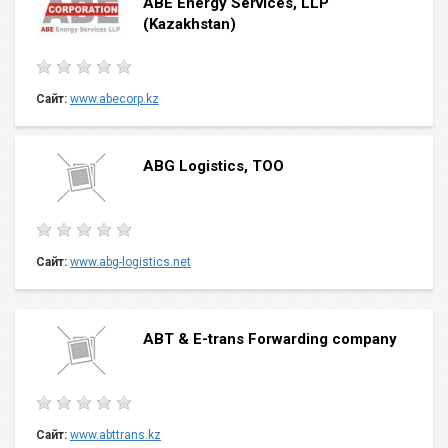
ABE Energy Services, LLP
(Kazakhstan)
Сайт:
www.abecorp.kz
ABG Logistics, ТОО
Сайт:
www.abg-logistics.net
ABT & E-trans Forwarding company
Сайт:
www.abttrans.kz