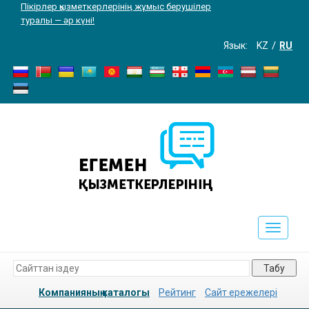
Пікірлер қызметкерлерінің жұмыс берушілер
туралы — әр күні!
Язык:
KZ
RU
Toggle
navigati
Табу
Компанияның каталогы
Рейтинг
Сайт ережелері