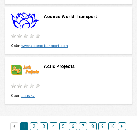
Access World Transport
Сайт:
www.access-transport.com
Actis Projects
Сайт:
actis.kz
1
2
3
4
5
6
7
8
9
10