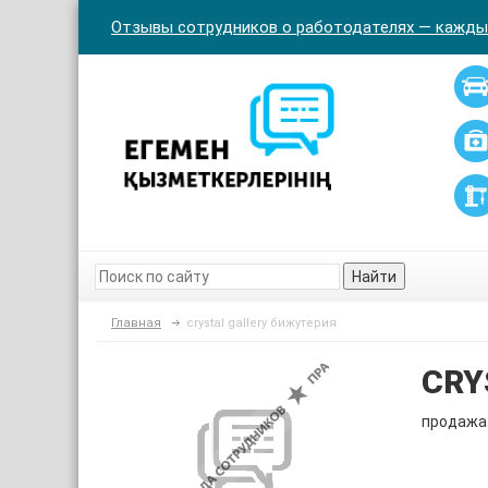
Отзывы сотрудников о работодателях — кажды
Найти
Главная
crystal gallery бижутерия
CRY
продажа