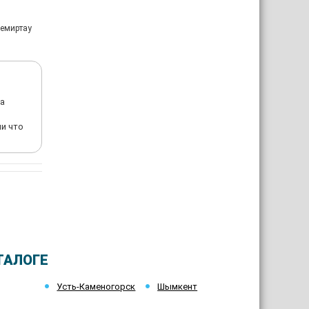
Темиртау
ла
ли что
ТАЛОГЕ
Усть-Каменогорск
Шымкент