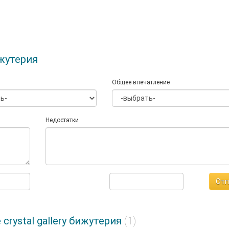
ижутерия
Общее впечатление
Недостатки
Отп
rystal gallery бижутерия
(1)