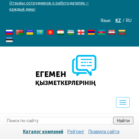
Отзывы сотрудников о работодателях —
каждый день!
Язык:
KZ
RU
Toggle
navigat
Найти
Каталог компаний
Рейтинг
Правила сайта