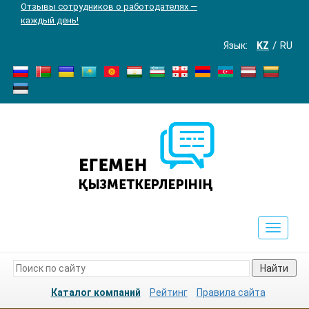
Отзывы сотрудников о работодателях —
каждый день!
Язык:
KZ
RU
Toggle
navigat
Найти
Каталог компаний
Рейтинг
Правила сайта