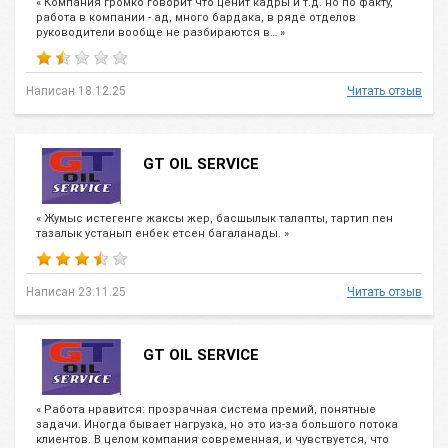
« Компания громко говорит что ценит кадры и т.д. но по факту,
работа в компании - ад, много бардака, в ряде отделов
руководители вообще не разбираются в… »
Написан 18.12.25
Читать отзыв
GT OIL SERVICE
« Жумыс истегенге жаксы жер, басшылык талапты, тартип пен
тазалык устанып енбек етсен багаланады. »
Написан 23.11.25
Читать отзыв
GT OIL SERVICE
« Работа нравится: прозрачная система премий, понятные
задачи. Иногда бывает нагрузка, но это из-за большого потока
клиентов. В целом компания современная, и чувствуется, что