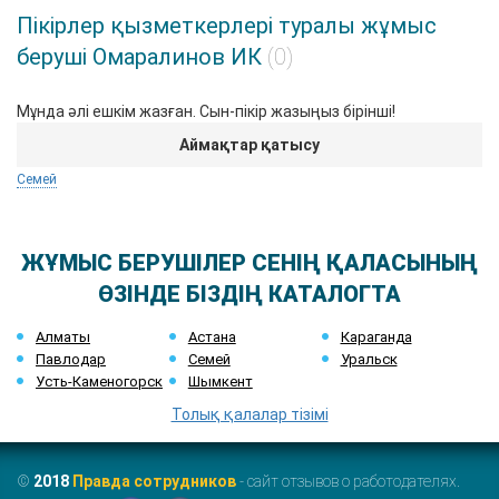
Пікірлер қызметкерлері туралы жұмыс
беруші Омаралинов ИК
(0)
Мұнда әлі ешкім жазған. Сын-пікір жазыңыз бірінші!
Аймақтар қатысу
Семей
ЖҰМЫС БЕРУШІЛЕР СЕНІҢ ҚАЛАСЫНЫҢ
ӨЗІНДЕ БІЗДІҢ КАТАЛОГТА
Алматы
Астана
Караганда
Павлодар
Семей
Уральск
Усть-Каменогорск
Шымкент
Толық қалалар тізімі
©
2018
Правда сотрудников
- сайт отзывов о работодателях.