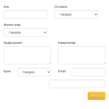
Аты
Сіз кімсіз
Жалпы әсер
Қадір-қасиеті
Кемшіліктері
Қала
Email
Жіберу