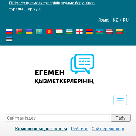
Пікірлер қызметкерлерінің жұмыс берушілер
туралы — әр күні!
Язык:
KZ
RU
Toggle
navigat
Табу
Компанияның каталогы
Рейтинг
Сайт ережелері