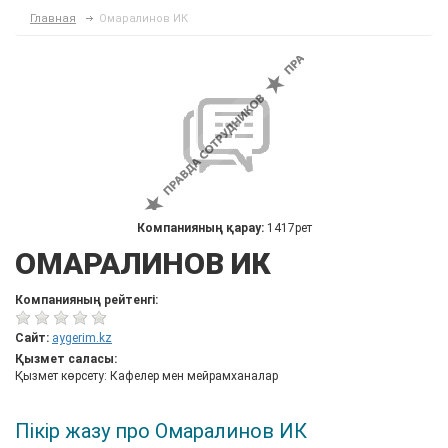
Главная
Омаралинов ИК
Компанияның қарау:
1417рет
ОМАРАЛИНОВ ИК
Компанияның рейтенгі:
Сайт:
aygerim.kz
Қызмет саласы:
Қызмет көрсету: Кафелер мен мейрамханалар
Пікір жазу про Омаралинов ИК