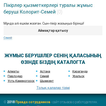
Пікірлер қызметкерлері туралы жұмыс
беруші Колорит-Семей
(0)
Мұнда әлі ешкім жазған. Сын-пікір жазыңыз бірінші!
Аймақтар қатысу
Семей
ЖҰМЫС БЕРУШІЛЕР СЕНІҢ ҚАЛАСЫНЫҢ
ӨЗІНДЕ БІЗДІҢ КАТАЛОГТА
Алматы
Астана
Караганда
Павлодар
Семей
Уральск
Усть-Каменогорск
Шымкент
Толық қалалар тізімі
©
2018
Правда сотрудников
- сайт отзывов о работодателях.