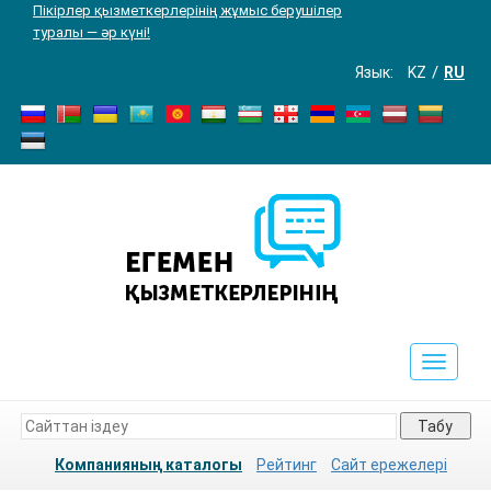
Пікірлер қызметкерлерінің жұмыс берушілер
туралы — әр күні!
Язык:
KZ
RU
Toggle
navigat
Табу
Компанияның каталогы
Рейтинг
Сайт ережелері