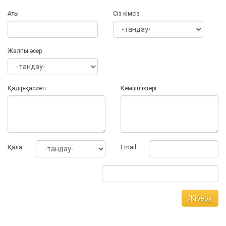
Аты
Сіз кімсіз
Жалпы әсер
Қадір-қасиеті
Кемшіліктері
Қала
Email
Жіберу