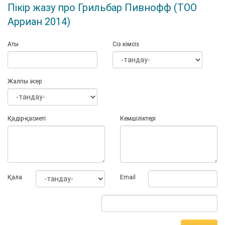
Пікір жазу про Грильбар Пивнофф (ТОО
Арриан 2014)
Аты
Сіз кімсіз
Жалпы әсер
Қадір-қасиеті
Кемшіліктері
Қала
Email