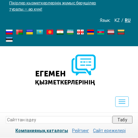
Пікірлер қызметкерлерінің жұмыс берушілер
туралы — әр күні!
Язык:
KZ
RU
Toggle
navigat
Табу
Компанияның каталогы
Рейтинг
Сайт ережелері