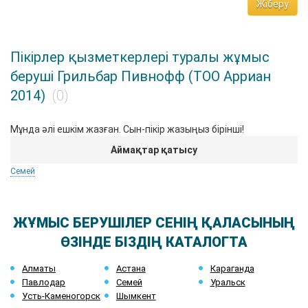
Жіберу
Пікірлер қызметкерлері туралы жұмыс
беруші Грильбар Пивнофф (ТОО Арриан
2014)
(0)
Мұнда әлі ешкім жазған. Сын-пікір жазыңыз бірінші!
Аймақтар қатысу
Семей
ЖҰМЫС БЕРУШІЛЕР СЕНІҢ ҚАЛАСЫНЫҢ
ӨЗІНДЕ БІЗДІҢ КАТАЛОГТА
Алматы
Астана
Караганда
Павлодар
Семей
Уральск
Усть-Каменогорск
Шымкент