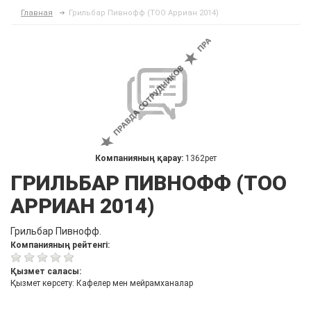
Главная
Грильбар Пивнофф (ТОО Арриан 2014)
Компанияның қарау:
1362рет
ГРИЛЬБАР ПИВНОФФ (ТОО
АРРИАН 2014)
Грильбар Пивнофф.
Компанияның рейтенгі:
Қызмет саласы:
Қызмет көрсету: Кафелер мен мейрамханалар