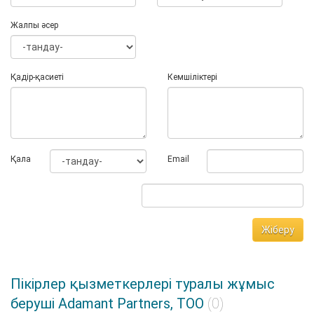
Жалпы әсер
Қадір-қасиеті
Кемшіліктері
Қала
Email
Жіберу
Пікірлер қызметкерлері туралы жұмыс
беруші Adamant Partners, ТОО
(0)