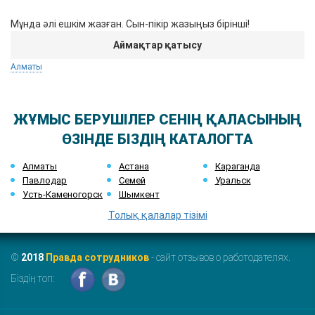
Мұнда әлі ешкім жазған. Сын-пікір жазыңыз бірінші!
Аймақтар қатысу
Алматы
ЖҰМЫС БЕРУШІЛЕР СЕНІҢ ҚАЛАСЫНЫҢ
ӨЗІНДЕ БІЗДІҢ КАТАЛОГТА
Алматы
Астана
Караганда
Павлодар
Семей
Уральск
Усть-Каменогорск
Шымкент
Толық қалалар тізімі
©
2018
Правда сотрудников
- сайт отзывов о работодателях.
Біздің топ: