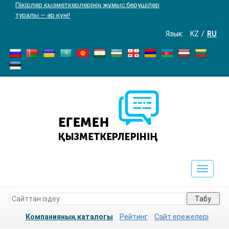
Пікірлер қызметкерлерінің жұмыс берушілер
туралы — әр күні!
Язык:
KZ
RU
Toggle
navigat
Табу
Компанияның каталогы
Рейтинг
Сайт ережелері