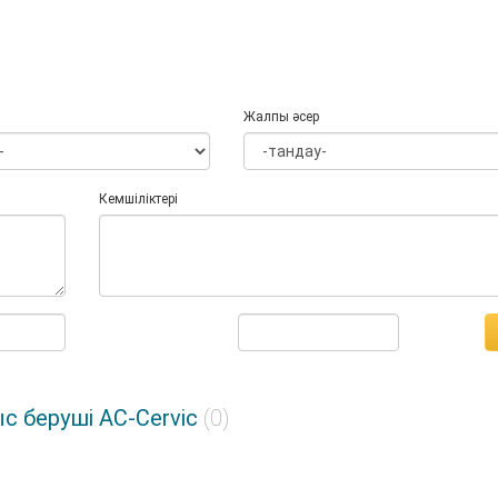
Жалпы әсер
Кемшіліктері
с беруші AC-Cervic
(0)