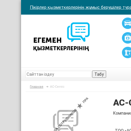
Пікірлер қызметкерлерінің жұмыс берушілер тура
Табу
Главная
AC-Cervic
AC-
Компания
ТОО «АС