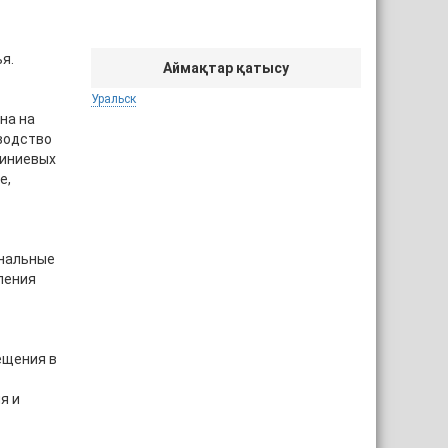
я.
Аймақтар қатысу
Уральск
на на
водство
миниевых
е,
ональные
ления
ещения в
я и