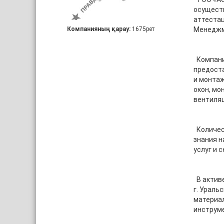
осущест
аттеста
Компанияның қарау:
1675рет
Менеджм
Компани
предоста
и монтаж
окон, мо
вентиляц
Количест
знания н
услуг и 
В активе
г. Ураль
материал
инструме