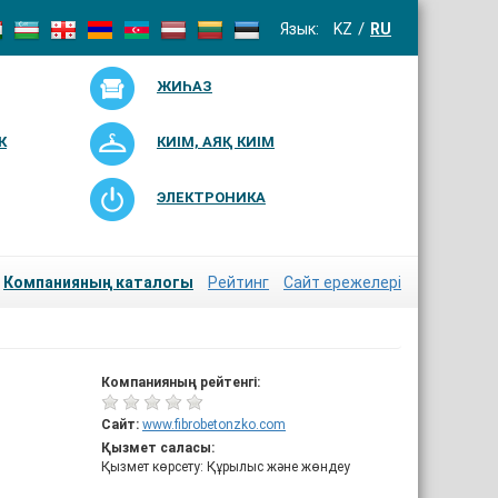
Язык:
KZ
RU
ЖИҺАЗ
К
КИІМ, АЯҚ КИІМ
ЭЛЕКТРОНИКА
Компанияның каталогы
Рейтинг
Сайт ережелері
Компанияның рейтенгі:
Сайт:
www.fibrobetonzko.com
Қызмет саласы:
Қызмет көрсету: Құрылыс және жөндеу