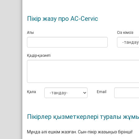
Пікір жазу про AC-Cervic
Аты
Сіз кімсіз
Қадір-қасиеті
Қала
Email
Пікірлер қызметкерлері туралы жұмы
Мұнда әлі ешкім жазған. Сын-пікір жазыңыз бірінші!