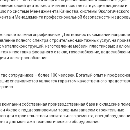
вления своей деятельности имеет соответствующие лицензии и
цию по системе Менеджмента Качества, системы Экологического
ента и Менеджмента профессиональной безопасности и здоровь
я является многопрофильным. Деятельность компании направле
вление полного спектра строительно-монтажных услуг, на произ
 металлоконструкций, изготовление мебели, пластиковых и алю
нтаж и поставка фасадного стекла, газоснабжение, водоснабжени
ия и электроснабжение.
во сотрудников – более 100 человек. Богатый опыт и професси
аших специалистов является гарантом качественного предостав
сервиса.
 компании собственная производственная база и складские пом
ск и Аксае с поддерживаемым товарным запасом строительных
ов для строительства и капитального ремонта, спецоборудовани
нта для монтажа технологического оборудования.