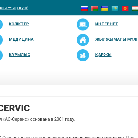
лы — әр күні!
КӨЛІКТЕР
ИНТЕРНЕТ
МЕДИЦИНА
ЖЫЛЖЫМАЛЫ МҮЛІ
ҚҰРЫЛЫС
ҚАРЖЫ
CERVIC
 «АС-Сервис» основана в 2001 году.
-Сервис» – опытная и энергично развивающаяся компания. Для