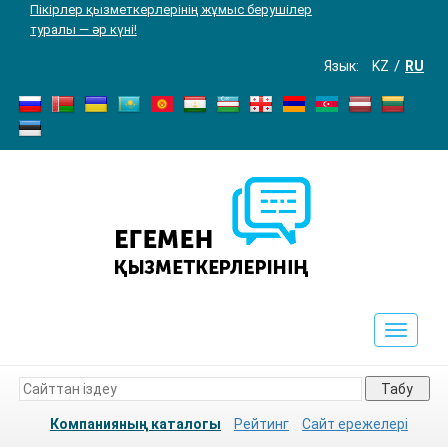
Пікірлер қызметкерлерінің жұмыс берушілер
туралы — әр күні!
Язык:
KZ
RU
Toggle
navigat
Табу
Компанияның каталогы
Рейтинг
Сайт ережелері