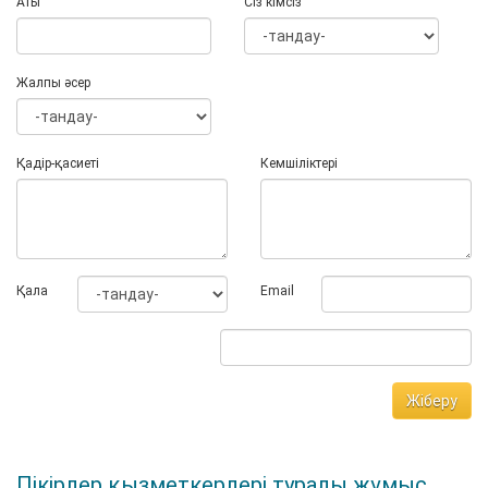
Аты
Сіз кімсіз
Жалпы әсер
Қадір-қасиеті
Кемшіліктері
Қала
Email
Жіберу
Пікірлер қызметкерлері туралы жұмыс