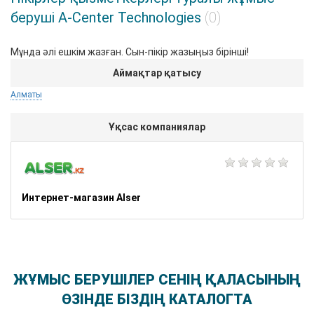
беруші A-Center Technologies
(0)
Мұнда әлі ешкім жазған. Сын-пікір жазыңыз бірінші!
Аймақтар қатысу
Алматы
Ұқсас компаниялар
Интернет-магазин Alser
ЖҰМЫС БЕРУШІЛЕР СЕНІҢ ҚАЛАСЫНЫҢ
ӨЗІНДЕ БІЗДІҢ КАТАЛОГТА