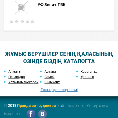
УФ Зенит ТВК
ЖҰМЫС БЕРУШІЛЕР СЕНІҢ ҚАЛАСЫНЫҢ
ӨЗІНДЕ БІЗДІҢ КАТАЛОГТА
Алматы
Астана
Караганда
Павлодар
Семей
Уральск
Усть-Каменогорск
Шымкент
Толық қалалар тізімі
©
2018
Правда сотрудников
- сайт отзывов о работодателях.
Біздің топ: