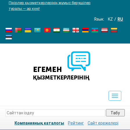
Пікірлер қызметкерлерінің жұмыс берушілер
туралы — әр күні!
Язык:
KZ
RU
Toggle
navigat
Табу
Компанияның каталогы
Рейтинг
Сайт ережелері