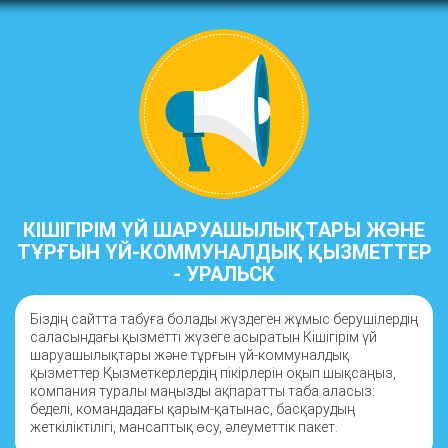
КІШІГІРІМ ҮЙ ШАРУАШЫЛЫҚТАРЫ ЖӘНЕ
ТҰРҒЫН ҮЙ-КОММУНАЛДЫҚ ҚЫЗМЕТТЕР
- УРАЛЬСК
Біздің сайтта табуға болады жүздеген жұмыс берушілердің
саласындағы қызметті жүзеге асыратын Кішігірім үй
шаруашылықтары және тұрғын үй-коммуналдық
қызметтер Қызметкерлердің пікірлерін оқып шықсаңыз,
компания туралы маңызды ақпаратты таба аласыз:
беделі, командадағы қарым-қатынас, басқарудың
жеткіліктілігі, мансаптық өсу, әлеуметтік пакет.