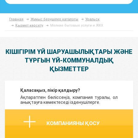
Главная
Жұмыс берушілер каталогы
Уральск
Қызмет көрсету
Мелкие бытовые услуги и ЖКХ
КІШІГІРІМ ҮЙ ШАРУАШЫЛЫҚТАРЫ ЖӘНЕ
ТҰРҒЫН ҮЙ-КОММУНАЛДЫҚ
ҚЫЗМЕТТЕР
Қаласаңыз, пікір қалдыру?
Ақпаратпен бөліссеңіз, компания туралы, ол
анықтауға көмектеседі ізденушілерге.
КОМПАНИЯНЫ ҚОСУ