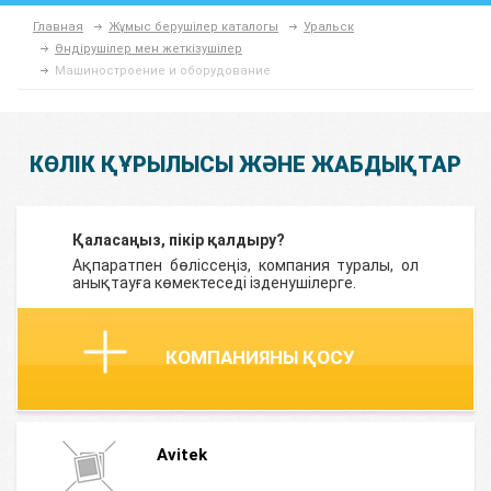
Главная
Жұмыс берушілер каталогы
Уральск
Өндірушілер мен жеткізушілер
Машиностроение и оборудование
КӨЛІК ҚҰРЫЛЫСЫ ЖӘНЕ ЖАБДЫҚТАР
Қаласаңыз, пікір қалдыру?
Ақпаратпен бөліссеңіз, компания туралы, ол
анықтауға көмектеседі ізденушілерге.
КОМПАНИЯНЫ ҚОСУ
Avitek