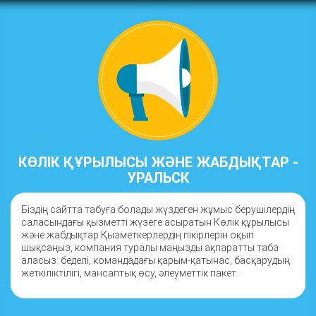
КӨЛІК ҚҰРЫЛЫСЫ ЖӘНЕ ЖАБДЫҚТАР -
УРАЛЬСК
Біздің сайтта табуға болады жүздеген жұмыс берушілердің
саласындағы қызметті жүзеге асыратын Көлік құрылысы
және жабдықтар Қызметкерлердің пікірлерін оқып
шықсаңыз, компания туралы маңызды ақпаратты таба
аласыз: беделі, командадағы қарым-қатынас, басқарудың
жеткіліктілігі, мансаптық өсу, әлеуметтік пакет.