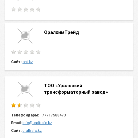
ОралхимТрейд
Сайт:
oht.kz
ТОО «Уральский
трансформаторный завод»
Телефондары:
+77717588473
Email:
info@uraltrafo.kz
Сайт:
uraltrafo.kz