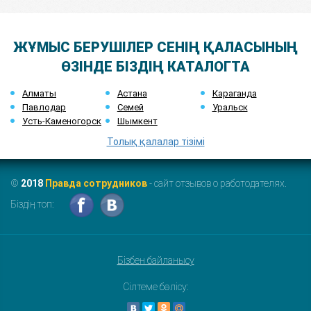
ЖҰМЫС БЕРУШІЛЕР СЕНІҢ ҚАЛАСЫНЫҢ
ӨЗІНДЕ БІЗДІҢ КАТАЛОГТА
Алматы
Астана
Караганда
Павлодар
Семей
Уральск
Усть-Каменогорск
Шымкент
Толық қалалар тізімі
©
2018
Правда сотрудников
- сайт отзывов о работодателях.
Біздің топ:
Бізбен байланысу
Сілтеме бөлісу: