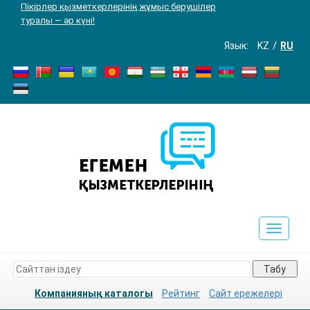
Пікірлер қызметкерлерінің жұмыс берушілер
туралы — әр күні!
Язык:
KZ
RU
Toggle
navigat
Табу
Компанияның каталогы
Рейтинг
Сайт ережелері