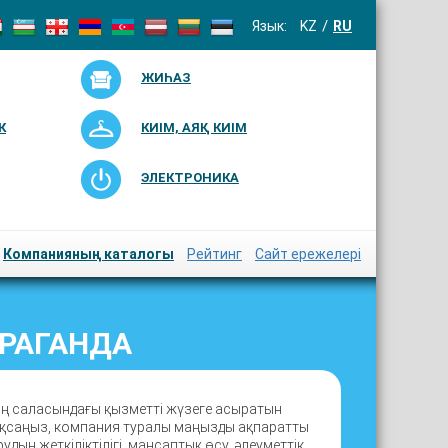
Язык:
KZ
RU
ЖИҺАЗ
К
КИІМ, АЯҚ КИІМ
ЭЛЕКТРОНИКА
Компанияның каталогы
Рейтинг
Сайт ережелері
АРАГАНДА
дің саласындағы қызметті жүзеге асыратын
шықсаңыз, компания туралы маңызды ақпаратты
дың жеткіліктілігі, мансаптық өсу, әлеуметтік