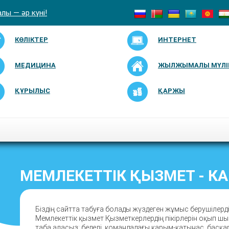
лы — әр күні!
КӨЛІКТЕР
ИНТЕРНЕТ
МЕДИЦИНА
ЖЫЛЖЫМАЛЫ МҮЛІ
ҚҰРЫЛЫС
ҚАРЖЫ
МЕМЛЕКЕТТІК ҚЫЗМЕТ - К
Біздің сайтта табуға болады жүздеген жұмыс берушілер
Мемлекеттік қызмет Қызметкерлердің пікірлерін оқып 
таба аласыз: беделі, командадағы қарым-қатынас, басқару