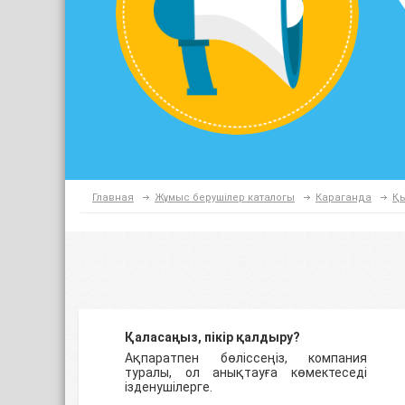
Главная
Жұмыс берушілер каталогы
Караганда
Қы
Қаласаңыз, пікір қалдыру?
Ақпаратпен бөліссеңіз, компания
туралы, ол анықтауға көмектеседі
ізденушілерге.