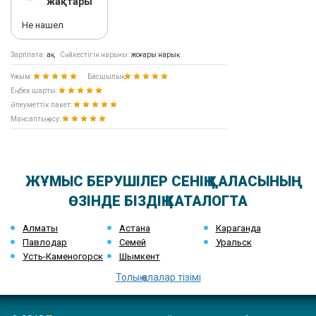
жақтары
Не нашел
Зарплата:
ақ
Сәйкестігін нарығы:
жоғары нарық
Ұжым:
Басшылық:
Еңбек шарты:
Әлеуметтік пакет:
Мансаптық өсу:
ЖҰМЫС БЕРУШІЛЕР СЕНІҢ ҚАЛАСЫНЫҢ
ӨЗІНДЕ БІЗДІҢ КАТАЛОГТА
Алматы
Астана
Караганда
Павлодар
Семей
Уральск
Усть-Каменогорск
Шымкент
Толық қалалар тізімі