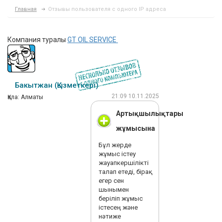
Главная
Отзывы пользователя с одного IP адреса
Компания туралы
GT OIL SERVICE
Бакытжан (Қызметкері)
21:09 10.11.2025
Қала: Алматы
Артықшылықтары
жұмысына
Бұл жерде
жұмыс істеу
жауапкершілікті
талап етеді, бірақ
егер сен
шынымен
беріліп жұмыс
істесең және
нәтиже