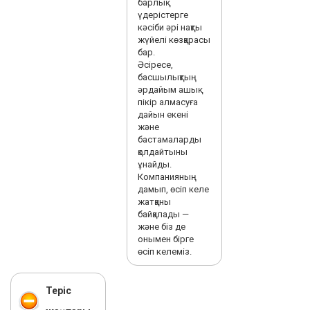
барлық
үдерістерге
кәсіби әрі нақты
жүйелі көзқарасы
бар.
Әсіресе,
басшылықтың
әрдайым ашық
пікір алмасуға
дайын екені
және
бастамаларды
қолдайтыны
ұнайды.
Компанияның
дамып, өсіп келе
жатқаны
байқалады —
және біз де
онымен бірге
өсіп келеміз.
Теріс