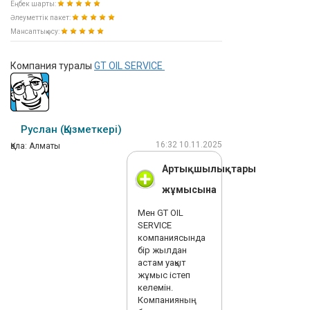
Еңбек шарты:
Әлеуметтік пакет:
Мансаптық өсу:
Компания туралы
GT OIL SERVICE
Руслан (Қызметкері)
16:32 10.11.2025
Қала: Алматы
Артықшылықтары
жұмысына
Мен GT OIL
SERVICE
компаниясында
бір жылдан
астам уақыт
жұмыс істеп
келемін.
Компанияның