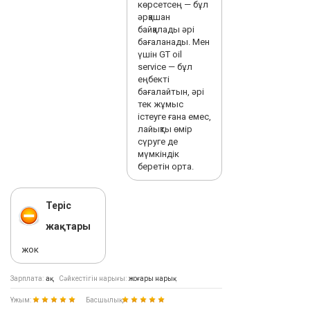
көрсетсең — бұл
әрқашан
байқалады әрі
бағаланады. Мен
үшін GT oil
service — бұл
еңбекті
бағалайтын, әрі
тек жұмыс
істеуге ғана емес,
лайықты өмір
сүруге де
мүмкіндік
беретін орта.
Теріс
жақтары
жок
Зарплата:
ақ
Сәйкестігін нарығы:
жоғары нарық
Ұжым:
Басшылық: