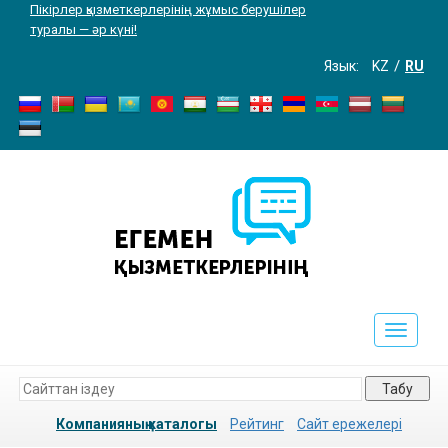
Пікірлер қызметкерлерінің жұмыс берушілер
туралы — әр күні!
Язык:
KZ
RU
Toggle
navigati
Табу
Компанияның каталогы
Рейтинг
Сайт ережелері