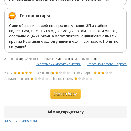
Теріс жақтары
Одни обещания, особенно про повышение ЗП и ждёшь
надеешься, а не на что одни эмоции потом.... Работы много ,
особенно оценка объема могут платить одинаково Алматы
против Костаная с одной улицей и один партнёром. Понятно
ситуация!
Зарплата:
ақ
Сәйкестігін нарығы:
төмен нарық
Жалпы әсер:
сізге
Все отзывы с этого компьютера
Все отзывы с этого IP адреса
Ұжым:
Басшылық:
Еңбек шарты:
Әлеуметтік пакет:
Мансаптық өсу:
Жауап беру
Аймақтар қатысу
Алматы
Капчагай