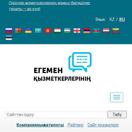
Пікірлер қызметкерлерінің жұмыс берушілер
туралы — әр күні!
Язык:
KZ
RU
Toggle
navigati
Табу
Компанияның каталогы
Рейтинг
Сайт ережелері