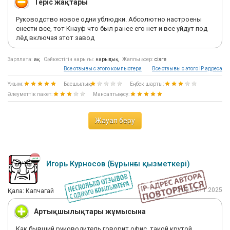
Теріс жақтары
Руководство новое одни ублюдки. Абсолютно настроены
снести все, тот Кнауф что был ранее его нет и все уйдут под
лёд включая этот завод
Зарплата:
ақ
Сәйкестігін нарығы:
нарықтық
Жалпы әсер:
сізге
Все отзывы с этого компьютера
Все отзывы с этого IP адреса
Ұжым:
Басшылық:
Еңбек шарты:
Әлеуметтік пакет:
Мансаптық өсу:
Жауап беру
Игорь Курносов (Бұрынғы қызметкері)
17:00 14.11.2025
Қала: Капчагай
Артықшылықтары жұмысына
Как бывший руководитель говорит офис, такой крутой