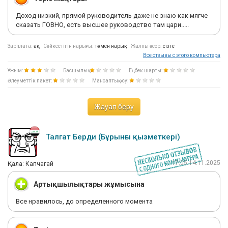
Доход низкий, прямой руководитель даже не знаю как мягче
сказать ГОВНО, есть высшее руководство там цари.....
Зарплата:
ақ
Сәйкестігін нарығы:
төмен нарық
Жалпы әсер:
сізге
Все отзывы с этого компьютера
Ұжым:
Басшылық:
Еңбек шарты:
Әлеуметтік пакет:
Мансаптық өсу:
Жауап беру
Талгат Берди (Бұрынғы қызметкері)
17:05 14.11.2025
Қала: Капчагай
Артықшылықтары жұмысына
Все нравилось, до определенного момента