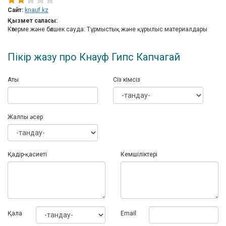
Сайт:
knauf.kz
Қызмет саласы:
Көтерме және бөлшек сауда: Тұрмыстық және құрылыс материалдары
Пікір жазу про Кнауф Гипс Капчагай
Аты
Сіз кімсіз
Жалпы әсер
Қадір-қасиеті
Кемшіліктері
Қала
Email