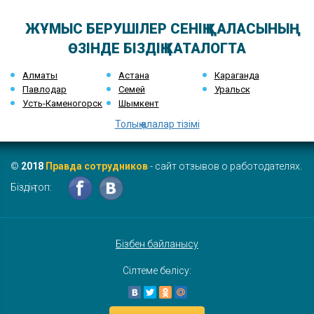
ЖҰМЫС БЕРУШІЛЕР СЕНІҢ ҚАЛАСЫНЫҢ
ӨЗІНДЕ БІЗДІҢ КАТАЛОГТА
Алматы
Астана
Караганда
Павлодар
Семей
Уральск
Усть-Каменогорск
Шымкент
Толық қалалар тізімі
©
2018
Правда сотрудников
- сайт отзывов о работодателях.
Біздің топ:
Бізбен байланысу
Сілтеме бөлісу: