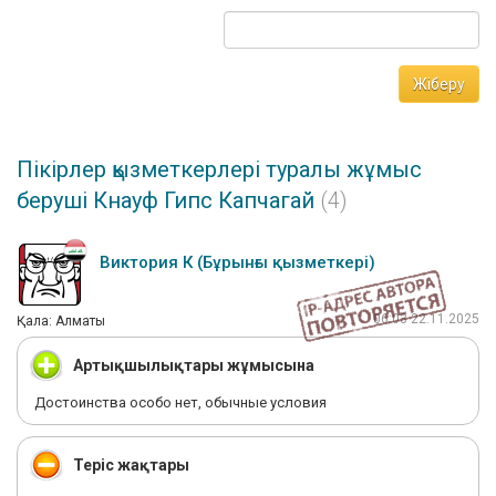
Жіберу
Пікірлер қызметкерлері туралы жұмыс
беруші Кнауф Гипс Капчагай
(4)
Виктория К (Бұрынғы қызметкері)
06:03 22.11.2025
Қала: Алматы
Артықшылықтары жұмысына
Достоинства особо нет, обычные условия
Теріс жақтары